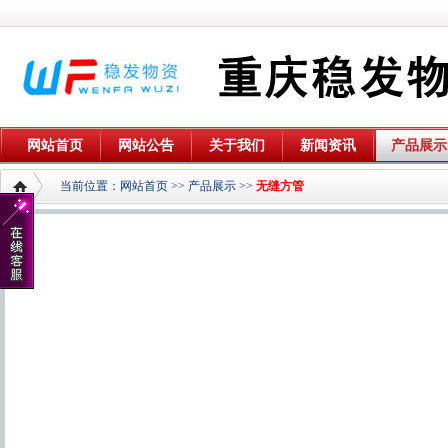
网站首页
网站公告
关于我们
新闻资讯
产品展示
当前位置：
网站首页
>>
产品展示
>>
无缝方管