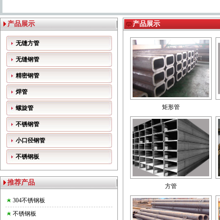
产品展示
产品展示
无缝方管
无缝钢管
精密钢管
焊管
矩形管
螺旋管
不锈钢管
小口径钢管
不锈钢板
推荐产品
方管
304不锈钢板
不锈钢板