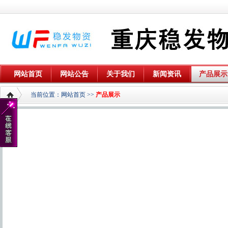
网站首页
网站公告
关于我们
新闻资讯
产品展示
当前位置：
网站首页
>>
产品展示