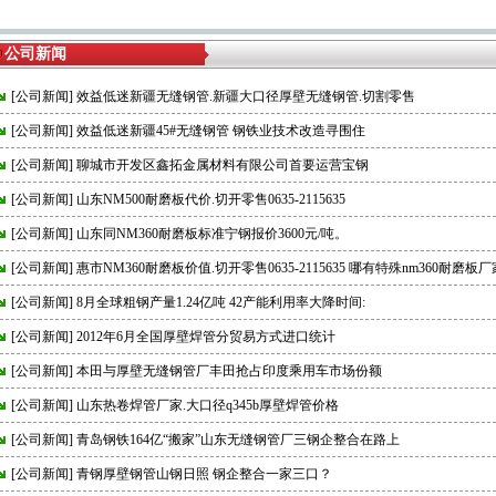
公司新闻
[
公司新闻
]
效益低迷新疆无缝钢管.新疆大口径厚壁无缝钢管.切割零售
[
公司新闻
]
效益低迷新疆45#无缝钢管 钢铁业技术改造寻围住
[
公司新闻
]
聊城市开发区鑫拓金属材料有限公司首要运营宝钢
[
公司新闻
]
山东NM500耐磨板代价.切开零售0635-2115635
[
公司新闻
]
山东同NM360耐磨板标准宁钢报价3600元/吨。
[
公司新闻
]
惠市NM360耐磨板价值.切开零售0635-2115635 哪有特殊nm360耐磨板厂
[
公司新闻
]
8月全球粗钢产量1.24亿吨 42产能利用率大降时间:
[
公司新闻
]
2012年6月全国厚壁焊管分贸易方式进口统计
[
公司新闻
]
本田与厚壁无缝钢管厂丰田抢占印度乘用车市场份额
[
公司新闻
]
山东热卷焊管厂家.大口径q345b厚壁焊管价格
[
公司新闻
]
青岛钢铁164亿“搬家”山东无缝钢管厂三钢企整合在路上
[
公司新闻
]
青钢厚壁钢管山钢日照 钢企整合一家三口？