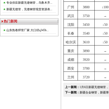
专业供应新疆无缝钢管，乌鲁木齐...
广州
3800
↓
100
新疆无缝管，无缝钢管现货资源表...
武汉
3750
→
热门新闻
沈阳
3450
↓
50
山东热卷焊管厂家.大口径q345b...
长春
3540
↓
50
哈尔滨
3610
↓
50
重庆
3890
→
成都
3920
→
西安
3700
→
兰州
3720
→
上一新闻：
1月6日新疆无缝钢管
下一新闻：
新疆合金钢管，新疆厚