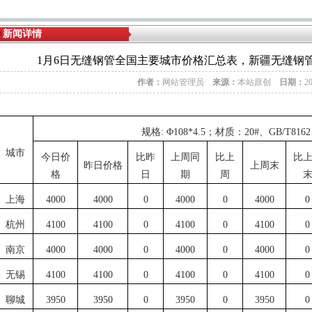
新闻详情
1月6日无缝钢管全国主要城市价格汇总表，新疆无缝钢
作者：
网站管理员
来源：
本站原创
日期：
2
规格
: Φ108*4.5
；材质：
20#
、
GB/T8162
城市
今日价
比昨
上周同
比上
比
昨日价格
上周末
格
日
期
周
上海
4000
4000
0
4000
0
4000
0
杭州
4100
4100
0
4100
0
4100
0
南京
4000
4000
0
4000
0
4000
0
无锡
4100
4100
0
4100
0
4100
0
聊城
3950
3950
0
3950
0
3950
0