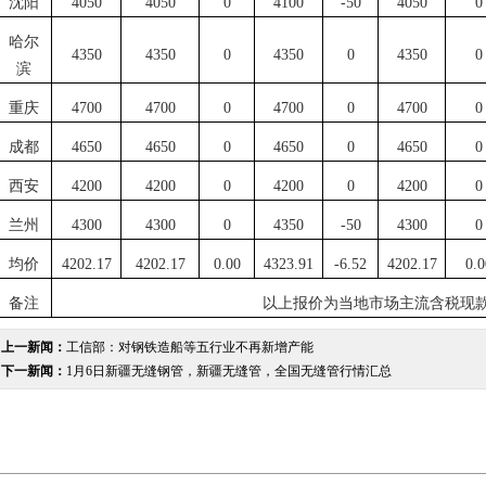
沈阳
4050
4050
0
4100
-50
4050
0
哈尔
4350
4350
0
4350
0
4350
0
滨
重庆
4700
4700
0
4700
0
4700
0
成都
4650
4650
0
4650
0
4650
0
西安
4200
4200
0
4200
0
4200
0
兰州
4300
4300
0
4350
-50
4300
0
均价
4202.17
4202.17
0.00
4323.91
-6.52
4202.17
0.0
备注
以上报价为当地市场主流含税现
上一新闻：
工信部：对钢铁造船等五行业不再新增产能
下一新闻：
1月6日新疆无缝钢管，新疆无缝管，全国无缝管行情汇总