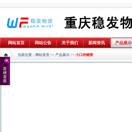
网站首页
网站公告
关于我们
新闻资讯
产品展示
当前位置：
网站首页
>>
产品展示
>>
小口径钢管