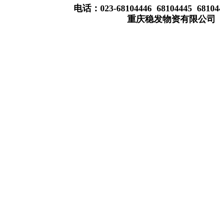
电话：023-68104446 68104445 681
重庆稳发物资有限公司 版权