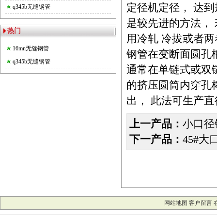
定径机定径， 达
q345b无缝钢管
是较先进的方法，
热门
用冷轧 冷拔或者
16mn无缝钢管
钢管在变断面圆孔
q345b无缝钢管
通常在单链式或双
的挤压圆筒内穿孔
出， 此法可生产
上一产品：
小口径
下一产品：
45#
网站地图
客户留言