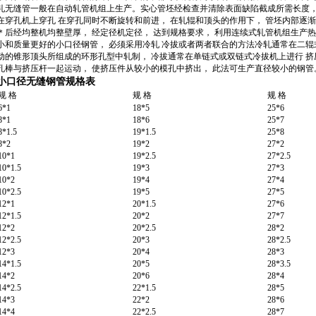
轧无缝管一般在自动轧管机组上生产。实心管坯经检查并清除表面缺陷截成所需长度，
在穿孔机上穿孔 在穿孔同时不断旋转和前进， 在轧辊和顶头的作用下， 管坯内部逐
＊后经均整机均整壁厚， 经定径机定径， 达到规格要求， 利用连续式轧管机组生产
小和质量更好的小口径钢管， 必须采用冷轧 冷拔或者两者联合的方法冷轧通常在二
动的锥形顶头所组成的环形孔型中轧制， 冷拔通常在单链式或双链式冷拔机上进行 
孔棒与挤压杆一起运动， 使挤压件从较小的模孔中挤出， 此法可生产直径较小的钢管
小口径无缝钢管规格表
规 格
规 格
规 格
6*1
18*5
25*6
8*1
18*6
25*7
8*1.5
19*1.5
25*8
8*2
19*2
27*2
10*1
19*2.5
27*2.5
10*1.5
19*3
27*3
10*2
19*4
27*4
10*2.5
19*5
27*5
12*1
20*1.5
27*6
12*1.5
20*2
27*7
12*2
20*2.5
28*2
12*2.5
20*3
28*2.5
12*3
20*4
28*3
14*1.5
20*5
28*3.5
14*2
20*6
28*4
14*2.5
22*1.5
28*5
14*3
22*2
28*6
14*4
22*2.5
28*7