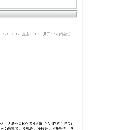
2/1/6 11:58:36
点击：
5314
属于：
小口径钢管
为：无缝小口径钢管和直缝（也可以称为焊接）
为热轧管 、冷轧管 、冷拔管 、挤压管等， 热