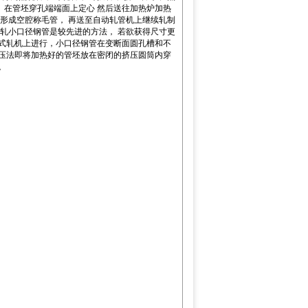
 在管坯穿孔端端面上定心 然后送往加热炉加热
渐形成空腔称毛管， 再送至自动轧管机上继续轧制
热轧小口径钢管是较先进的方法， 若欲获得尺寸更
辊式轧机上进行，小口径钢管在变断面圆孔槽和不
挤压法即将加热好的管坯放在密闭的挤压圆筒内穿
。